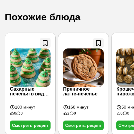
Похожие блюда
Сахарные
Пряничное
Кроше
печенья в виде
латте-печенье
пирожк
елочек с
овсян
глазурью из
кремо
100 минут
160 минут
50 ми
сливочного
сыра
0
0
2
0
0
0
Смотреть рецепт
Смотреть рецепт
Смотре