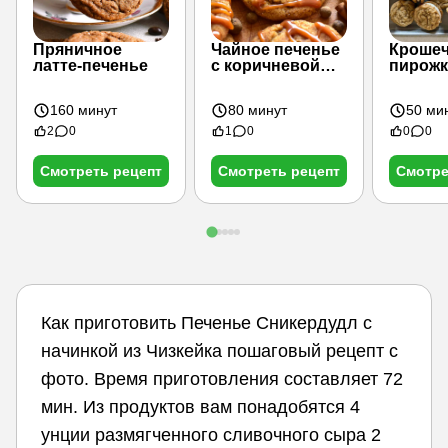
Пряничное
Чайное печенье
Кроше
латте-печенье
с коричневой
пирожк
карамелью и
овсян
маслом
кремо
160 минут
80 минут
50 ми
2
0
1
0
0
0
Смотреть рецепт
Смотреть рецепт
Смотре
Как приготовить Печенье Сникердудл с
начинкой из Чизкейка пошаговый рецепт с
фото. Время приготовления составляет 72
мин. Из продуктов вам понадобятся 4
унции размягченного сливочного сыра 2