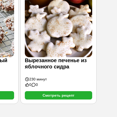
ный
Вырезанное печенье из
Прян
яблочного сидра
230 минут
160 
0
0
2
0
Смотреть рецепт