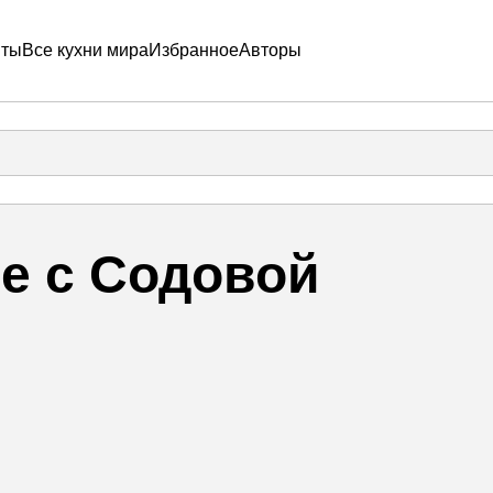
пты
Все кухни мира
Избранное
Авторы
е с Содовой