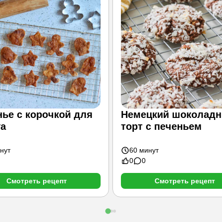
ье с корочкой для
Немецкий шоколад
га
торт с печеньем
нут
60 минут
0
0
Смотреть рецепт
Смотреть рецепт