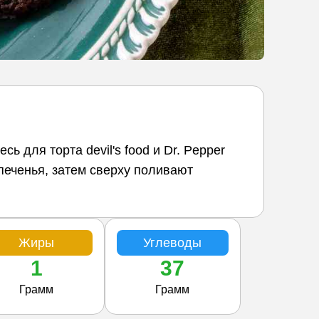
ь для торта devil's food и Dr. Pepper
печенья, затем сверху поливают
Жиры
Углеводы
1
37
Грамм
Грамм