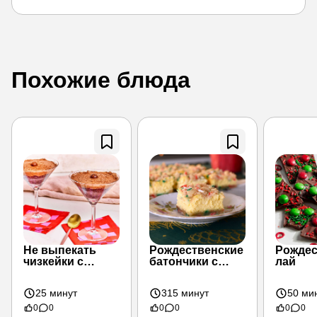
Похожие блюда
Не выпекать
Рождественские
Рождес
чизкейки с
батончики с
лай
эспрессо и
чизкейком
мартини
25 минут
315 минут
50 ми
0
0
0
0
0
0