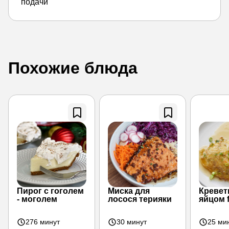
подачи
Похожие блюда
Пирог с гоголем
Миска для
Кревет
- моголем
лосося терияки
яйцом 
276 минут
30 минут
25 ми