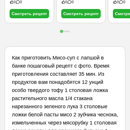
0
0
0
0
0
0
Смотреть рецепт
Смотреть рецепт
Смотре
Как приготовить Мисо-суп с лапшой в
банке пошаговый рецепт с фото. Время
приготовления составляет 35 мин. Из
продуктов вам понадобятся 12 унций
особо твердого тофу 1 столовая ложка
растительного масла 1/4 стакана
нарезанного зеленого лука 3 столовые
ложки белой пасты мисо 2 зубчика чеснока,
измельченных через мясорубку 1 столовая