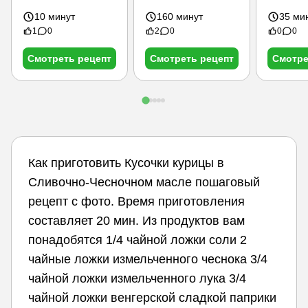
10 минут
160 минут
35 ми
1
0
2
0
0
0
Смотреть рецепт
Смотреть рецепт
Смотре
Как приготовить Кусочки курицы в
Сливочно-Чесночном масле пошаговый
рецепт с фото. Время приготовления
составляет 20 мин. Из продуктов вам
понадобятся 1/4 чайной ложки соли 2
чайные ложки измельченного чеснока 3/4
чайной ложки измельченного лука 3/4
чайной ложки венгерской сладкой паприки