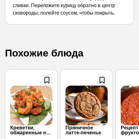
сливки. Переложите курицу обратно в центр
сковороды; полейте соусом, чтобы покрыть.
Похожие блюда
Креветки,
Пряничное
Рецепт
обжаренные на
латте-печенье
фрукто
сковороде
чили