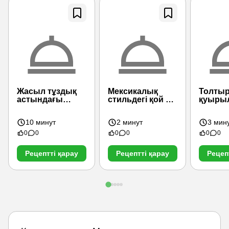
Жасыл тұздық
Мексикалық
Толты
астындағы
стильдегі қой еті
қуыры
балық
(негізгі курстар)
сиыр ет
орамд
10 минут
2 минут
3 мин
0
0
0
0
0
0
Рецептті қарау
Рецептті қарау
Рецеп