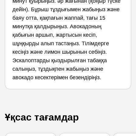
минут қуырыңыз. әр жағынан (қоңыр түске
дейін). Бұрыш тұздығымен жабыңыз және
баяу отта, қақпағын жаппай, тағы 15
минутқа қалдырыңыз. Авокадоның
қабығын аршып, жартысын кесіп,
шұңқырды алып тастаңыз. Тілімдерге
кесіңіз және лимон шырынын себіңіз.
Эскалоптарды қыздырылған табаққа
салыңыз, тұздықпен жабыңыз және
авокадо кесектерімен безендіріңіз.
Ұқсас тағамдар