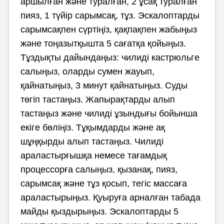
аршылған және туралған, 2 ұсақ туралған
пияз, 1 түйір сарымсақ, тұз. Эскалоптарды
сарымсақпен сүртіңіз, қақпақпен жабыңыз
және тоңазытқышта 5 сағатқа қойыңыз.
Тұздықты дайындаңыз: чилиді кастрюльге
салыңыз, оларды сумен жауып,
қайнатыңыз, 3 минут қайнатыңыз. Суды
төгіп тастаңыз. Жапырақтарды алып
тастаңыз және чилиді ұзындығы бойынша
екіге бөліңіз. Тұқымдарды және ақ
шұңқырды алып тастаңыз. Чилиді
араластырғышқа немесе тағамдық
процессорға салыңыз, қызанақ, пияз,
сарымсақ және тұз қосып, тегіс массаға
араластырыңыз. Қуыруға арналған табада
майды қыздырыңыз. Эскалоптарды 5