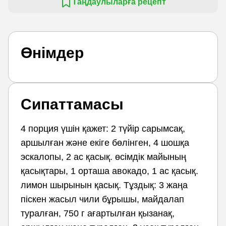
Таңдаулыларға рецепт
Өнімдер
Сипаттамасы
4 порция үшін қажет: 2 түйір сарымсақ,
аршылған және екіге бөлінген, 4 шошқа
эскалопы, 2 ас қасық. өсімдік майының
қасықтары, 1 орташа авокадо, 1 ас қасық.
лимон шырынын қасық. Тұздық: 3 жаңа
піскен жасыл чили бұрышы, майдалап
туралған, 750 г ағартылған қызанақ,