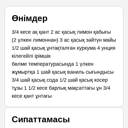
Өнімдер
3/4 кесе ақ қант 2 ас қасық лимон қабығы
(2 үлкен лимоннан) 3 ас қасық зәйтүн майы
1/2 шай қасық ұнтақталған куркума 4 унция
кілегейлі ірімшік
бөлме температурасында 1 үлкен
жұмыртқа 1 шай қасық ваниль сығындысы
3/4 шай қасық сода 1/2 шай қасық косер
тұзы 1 1/2 кесе барлық мақсаттағы ұн 3/4
кесе қант ұнтағы
Сипаттамасы