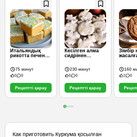
Итальяндық
Кесілген алма
Зімбір
рикотта печенье
сидрінен
жасалғ
барлары
жасалған
печень
печенье
75 минут
230 минут
160 м
0
0
0
0
2
0
Рецептті қарау
Рецептті қарау
Рецеп
Как приготовить Куркума қосылған