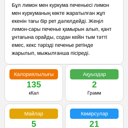
Бұл лимон мен куркума печеньесі лимон
мен куркуманың көкте жаратылған жұп
екенін тағы бір рет дәлелдейді. Жеңіл
лимон-сары печенье қамырын алып, қант
ұнтағына орайды, содан кейін тым тәтті
емес, кекс тәрізді печенье ретінде
жарылып, мыжылғанша пісіреді.
Калориялылығы
Ақуыздар
135
2
кКал
Грамм
Майлар
Көмірсулар
5
21