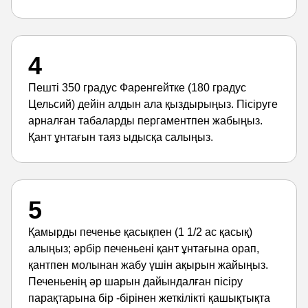
4
Пешті 350 градус Фаренгейтке (180 градус
Цельсий) дейін алдын ала қыздырыңыз. Пісіруге
арналған табаларды пергаментпен жабыңыз.
Қант ұнтағын таяз ыдысқа салыңыз.
5
Қамырды печенье қасықпен (1 1/2 ас қасық)
алыңыз; әрбір печеньені қант ұнтағына орап,
қантпен молынан жабу үшін ақырын жайыңыз.
Печеньенің әр шарын дайындалған пісіру
парақтарына бір -бірінен жеткілікті қашықтықта