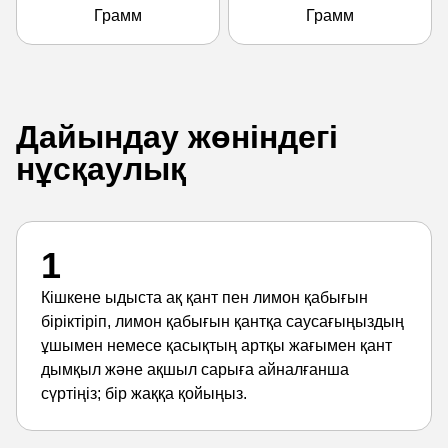
Грамм
Грамм
Дайындау жөніндегі
нұсқаулық
1
Кішкене ыдыста ақ қант пен лимон қабығын
біріктіріп, лимон қабығын қантқа саусағыңыздың
ұшымен немесе қасықтың артқы жағымен қант
дымқыл және ақшыл сарыға айналғанша
сүртіңіз; бір жаққа қойыңыз.