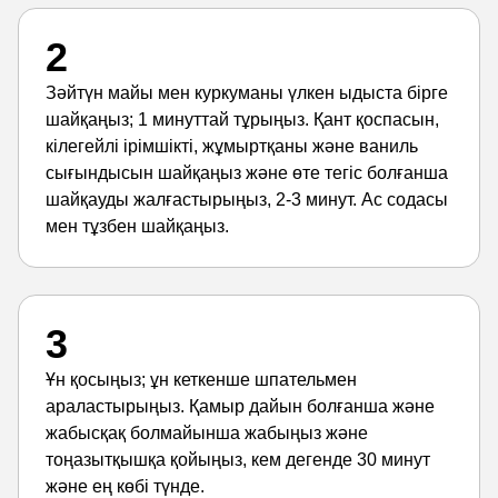
2
Зәйтүн майы мен куркуманы үлкен ыдыста бірге
шайқаңыз; 1 минуттай тұрыңыз. Қант қоспасын,
кілегейлі ірімшікті, жұмыртқаны және ваниль
сығындысын шайқаңыз және өте тегіс болғанша
шайқауды жалғастырыңыз, 2-3 минут. Ас содасы
мен тұзбен шайқаңыз.
3
Ұн қосыңыз; ұн кеткенше шпательмен
араластырыңыз. Қамыр дайын болғанша және
жабысқақ болмайынша жабыңыз және
тоңазытқышқа қойыңыз, кем дегенде 30 минут
және ең көбі түнде.