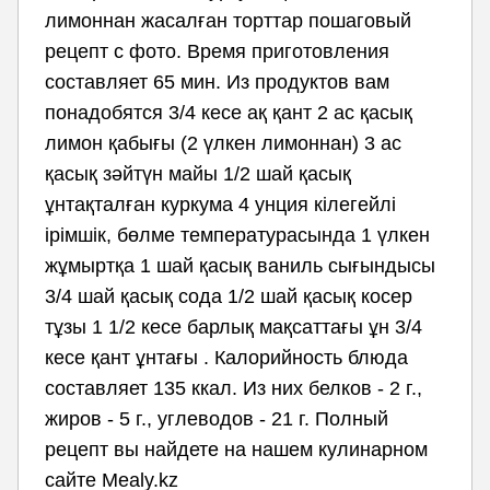
лимоннан жасалған торттар пошаговый
рецепт с фото. Время приготовления
составляет 65 мин. Из продуктов вам
понадобятся 3/4 кесе ақ қант 2 ас қасық
лимон қабығы (2 үлкен лимоннан) 3 ас
қасық зәйтүн майы 1/2 шай қасық
ұнтақталған куркума 4 унция кілегейлі
ірімшік, бөлме температурасында 1 үлкен
жұмыртқа 1 шай қасық ваниль сығындысы
3/4 шай қасық сода 1/2 шай қасық косер
тұзы 1 1/2 кесе барлық мақсаттағы ұн 3/4
кесе қант ұнтағы . Калорийность блюда
составляет 135 ккал. Из них белков - 2 г.,
жиров - 5 г., углеводов - 21 г. Полный
рецепт вы найдете на нашем кулинарном
сайте Mealy.kz