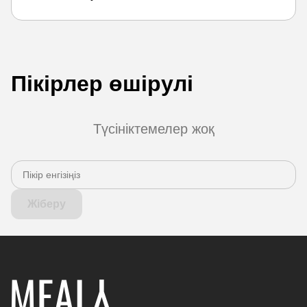
Пікірлер өшірулі
Түсініктемелер жоқ
Жіберу