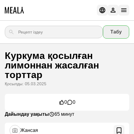
Табу
Куркума қосылған
лимоннан жасалған
торттар
Қосылды: 05.03.2025
0
0
Дайындау уақыты
65 минут
Жансая