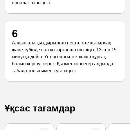
орналастырыңыз.
6
Алдын ала қыздырылған пеште өте қытырлақ
және түбінде сәл қызарғанша пісіріңіз, 13-тен 15
минутқа дейін. Үстіңгі жағы жеткілікті құрғақ
болып көрінуі керек. Қызмет көрсетер алдында
табада толығымен суытыңыз
Ұқсас тағамдар