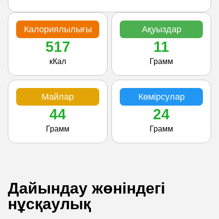
Калориялылығы
Ақуыздар
517
11
кКал
Грамм
Майлар
Көмірсулар
44
24
Грамм
Грамм
Дайындау жөніндегі
нұсқаулық