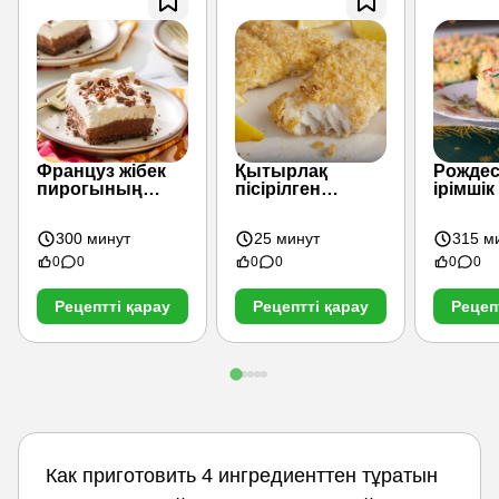
Француз жібек
Қытырлақ
Рожде
пирогының
пісірілген
ірімші
барлары
көксерке
300 минут
25 минут
315 м
0
0
0
0
0
0
Рецептті қарау
Рецептті қарау
Рецеп
Как приготовить 4 ингредиенттен тұратын