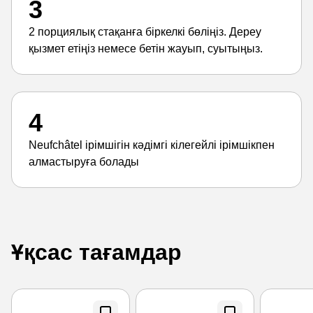
3
2 порциялық стақанға біркелкі бөліңіз. Дереу
қызмет етіңіз немесе бетін жауып, суытыңыз.
4
Neufchâtel ірімшігін кәдімгі кілегейлі ірімшікпен
алмастыруға болады
Ұқсас тағамдар