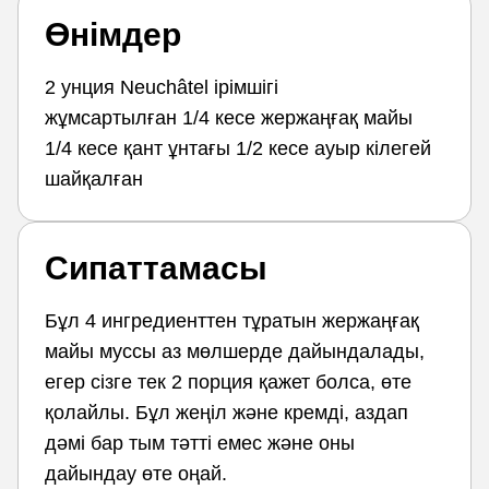
Өнімдер
2 унция Neuchâtel ірімшігі
жұмсартылған 1/4 кесе жержаңғақ майы
1/4 кесе қант ұнтағы 1/2 кесе ауыр кілегей
шайқалған
Сипаттамасы
Бұл 4 ингредиенттен тұратын жержаңғақ
майы муссы аз мөлшерде дайындалады,
егер сізге тек 2 порция қажет болса, өте
қолайлы. Бұл жеңіл және кремді, аздап
дәмі бар тым тәтті емес және оны
дайындау өте оңай.