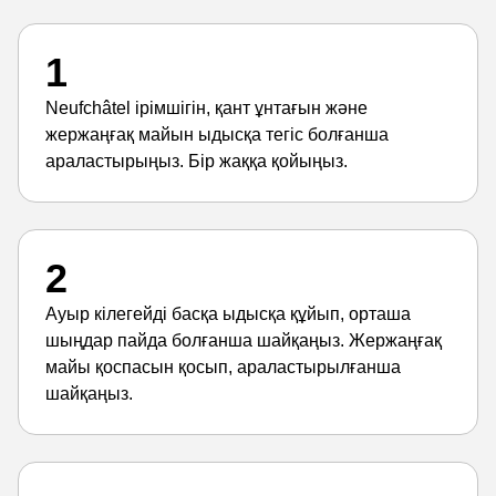
1
Neufchâtel ірімшігін, қант ұнтағын және
жержаңғақ майын ыдысқа тегіс болғанша
араластырыңыз. Бір жаққа қойыңыз.
2
Ауыр кілегейді басқа ыдысқа құйып, орташа
шыңдар пайда болғанша шайқаңыз. Жержаңғақ
майы қоспасын қосып, араластырылғанша
шайқаңыз.