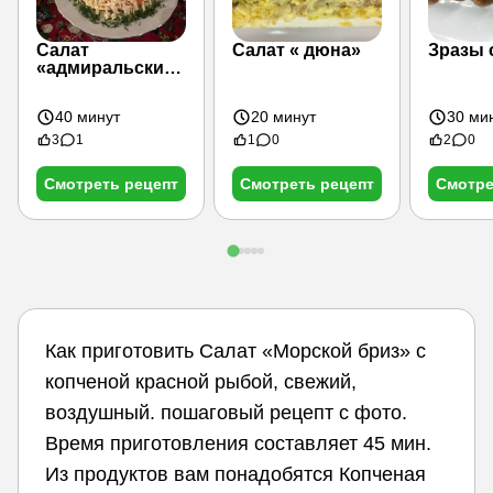
Салат
Салат « дюна»
Зразы 
«адмиральский»
воздушный
40 минут
20 минут
30 ми
3
1
1
0
2
0
Смотреть рецепт
Смотреть рецепт
Смотре
Как приготовить Салат «Морской бриз» с
копченой красной рыбой, свежий,
воздушный. пошаговый рецепт с фото.
Время приготовления составляет 45 мин.
Из продуктов вам понадобятся Копченая