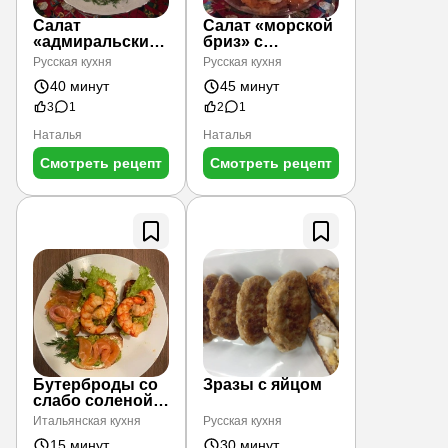
Салат
Салат «морской
«адмиральский»
бриз» с
воздушный
копченой
Русская кухня
Русская кухня
красной рыбой,
40 минут
45 минут
свежий,
воздушный.
3
1
2
1
Наталья
Наталья
Смотреть рецепт
Смотреть рецепт
Бутерброды со
Зразы с яйцом
слабо соленой
семгой и
Итальянская кухня
Русская кухня
тигровыми
15 минут
30 минут