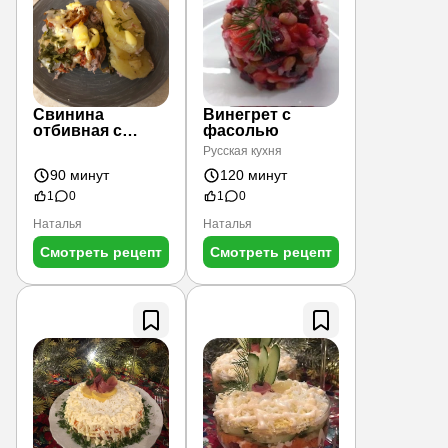
Свинина
Винегрет с
отбивная с
фасолью
гарниром и
Русская кухня
сыром.
90 минут
120 минут
1
0
1
0
Наталья
Наталья
Смотреть рецепт
Смотреть рецепт