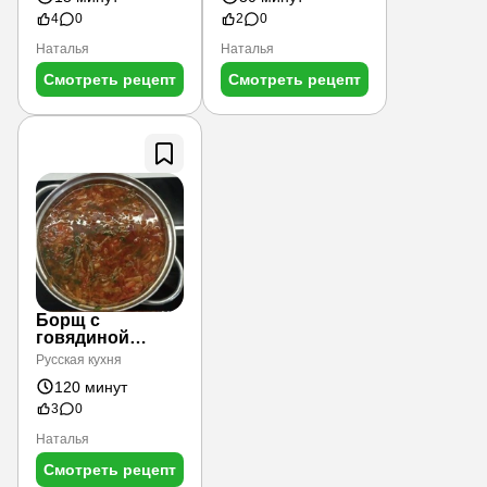
креветками.
4
0
2
0
Наталья
Наталья
Смотреть рецепт
Смотреть рецепт
Борщ с
говядиной
«южный»
Русская кухня
120 минут
3
0
Наталья
Смотреть рецепт