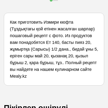
Как приготовить Измири кюфта
(Тұздықтағы қой етінен жасалған шарлар)
пошаговый рецепт с фото. Из продуктов
вам понадобятся Ет 140, басты пияз 20,
жұмыртқа (Сарысы) 1/2 дана., бидай ұны 5,
еріген сары май 20, қызанақ 20, қызыл
бұрыш 2, қара бұрыш, тұз.. Полный рецепт
вы найдете на нашем кулинарном сайте
Mealy.kz
Пікірлер өшірулі