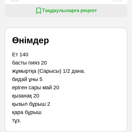
Таңдаулыларға рецепт
Өнімдер
Ет 140
басты пияз 20
жұмыртқа (Сарысы) 1/2 дана.
бидай ұны 5
еріген сары май 20
қызанақ 20
қызыл бұрыш 2
қара бұрыш
тұз.