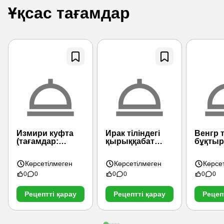
Ұқсас тағамдар
Измири куфта
Ирак тіліндегі
Венгр т
(тағамдар:
қырыққабат
бұқты
армян)
орамдары
қырыққ
Көрсетілмеген
Көрсетілмеген
Көрсе
0
0
0
0
0
0
Рецептті қарау
Рецептті қарау
Рецеп