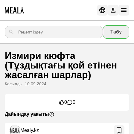
Табу
Измири кюфта
(Тұздықтағы қой етінен
жасалған шарлар)
Қосылды: 10.09.2024
0
0
Дайындау уақыты
Mealy.kz