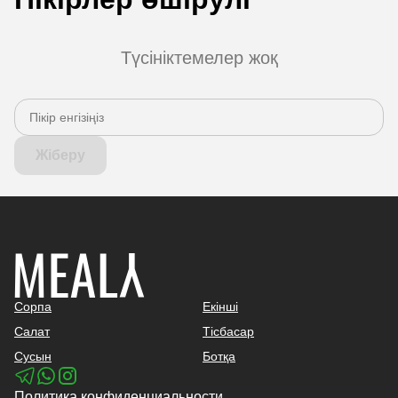
Түсініктемелер жоқ
Жіберу
Сорпа
Екінші
Салат
Тісбасар
Сусын
Ботқа
Политика конфиденциальности