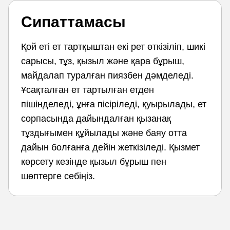
Сипаттамасы
Қой еті ет тартқыштан екі рет өткізіліп, шикі
сарысы, тұз, қызыл және қара бұрыш,
майдалап туралған пиязбен дәмделеді.
Ұсақталған ет тартылған етден
пішінделеді, ұнға пісіріледі, қуырылады, ет
сорпасында дайындалған қызанақ
тұздығымен құйылады және баяу отта
дайын болғанға дейін жеткізіледі. Қызмет
көрсету кезінде қызыл бұрыш пен
шөптерге себіңіз.