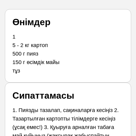
Өнімдер
1
5 - 2 кг картоп
500 г пияз
150 г өсімдік майы
тұз
Сипаттамасы
1. Пиязды тазалап, сақиналарға кесіңіз 2.
Тазартылған картопты тілімдерге кесіңіз
(ұсақ емес!) 3. Қуыруға арналған табаға
май құйыңыз (жақсырақ жабыспайтын