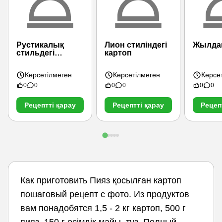
Рустикалық
Лион стиліндегі
Жылда
стильдегі
картоп
саңырауқұлақтар
Көрсетілмеген
Көрсетілмеген
Көрсе
0
0
0
0
0
0
Рецептті қарау
Рецептті қарау
Рецеп
Как приготовить Пияз қосылған картоп
пошаговый рецепт с фото. Из продуктов
вам понадобятся 1,5 - 2 кг картоп, 500 г
пияз, 150 г өсімдік майы, тұз. Полный