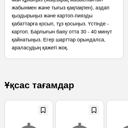
жабынмен және тығыз қақпақпен), аздап
қыздырыңыз және картоп-пиязды
қабаттарға қосып, тұз қосыңыз. Үстінде -
картоп. Барлығын баяу отта 30 - 40 минут
қайнатыңыз. Егер шарттар орындалса,
араласудың қажеті жоқ.
Ұқсас тағамдар