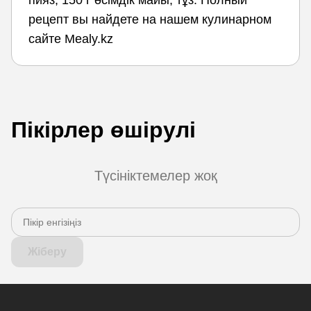
рецепт вы найдете на нашем кулинарном
сайте Mealy.kz
Пікірлер өшірулі
Түсініктемелер жоқ
Жіберу