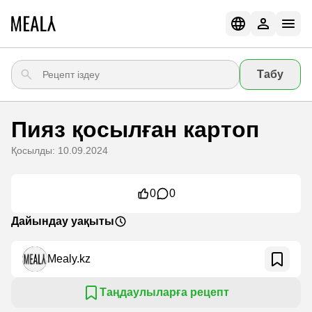
Табу
Пияз қосылған картоп
Қосылды: 10.09.2024
0
0
Дайындау уақыты
Mealy.kz
Таңдаулыларға рецепт