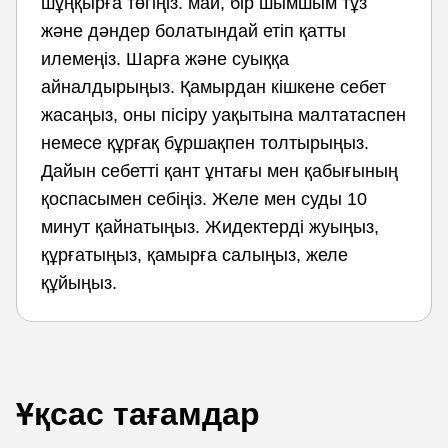
шұңқырға төгіңіз. май, бір шымшым тұз
және дәндер болатындай етіп қатты
илемеңіз. Шарға және суыққа
айналдырыңыз. Қамырдан кішкене себет
жасаңыз, оны пісіру уақытына малтатаспен
немесе құрғақ бұршақпен толтырыңыз.
Дайын себетті қант ұнтағы мен қабығының
қоспасымен себіңіз. Желе мен суды 10
минут қайнатыңыз. Жидектерді жуыңыз,
құрғатыңыз, қамырға салыңыз, желе
құйыңыз.
Ұқсас тағамдар