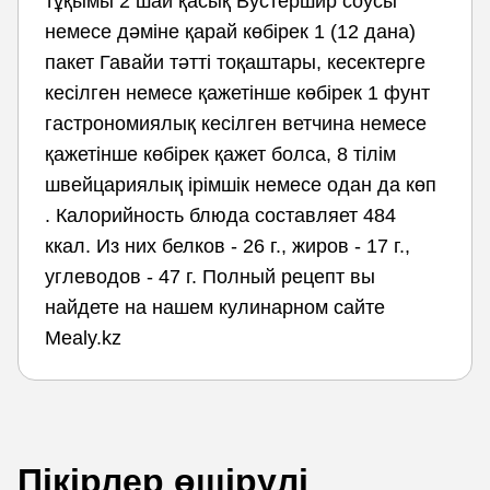
тұқымы 2 шай қасық Вустершир соусы
немесе дәміне қарай көбірек 1 (12 дана)
пакет Гавайи тәтті тоқаштары, кесектерге
кесілген немесе қажетінше көбірек 1 фунт
гастрономиялық кесілген ветчина немесе
қажетінше көбірек қажет болса, 8 тілім
швейцариялық ірімшік немесе одан да көп
. Калорийность блюда составляет 484
ккал. Из них белков - 26 г., жиров - 17 г.,
углеводов - 47 г. Полный рецепт вы
найдете на нашем кулинарном сайте
Mealy.kz
Пікірлер өшірулі