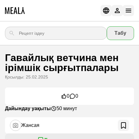
Табу
Гавайлық ветчина мен
ірімшік сырғытпалары
Қосылды: 25.02.2025
0
0
Дайындау уақыты
50 минут
Жансая