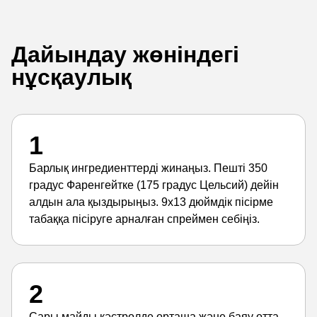
Дайындау жөніндегі
нұсқаулық
1
Барлық ингредиенттерді жинаңыз. Пешті 350
градус Фаренгейтке (175 градус Цельсий) дейін
алдын ала қыздырыңыз. 9х13 дюймдік пісірме
табаққа пісіруге арналған спреймен себіңіз.
2
Сары майды кәстрөлде орташа және баяу отта