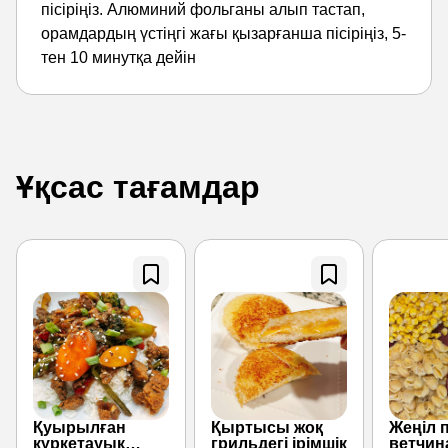
пісіріңіз. Алюминий фольганы алып тастап,
орамдардың үстіңгі жағы қызарғанша пісіріңіз, 5-
тен 10 минутқа дейін
Ұқсас тағамдар
Қуырылған
Қыртысы жоқ
Жеңіл п
күркетауық
грильдегі ірімшік
ветчин