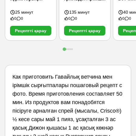
терияки
стейкте
25 минут
135 минут
40 ми
0
0
0
0
0
0
Рецептті қарау
Рецептті қарау
Рецеп
Как приготовить Гавайлық ветчина мен
ірімшік сырғытпалары пошаговый рецепт с
фото. Время приготовления составляет 50
мин. Из продуктов вам понадобятся
пісіруге арналған спрей (мысалы, Crisco®)
½ кесе сары май 1 пияз, ұсақталған 3 ас
қасық Дижон қышасы 1 ас қасық көкнәр