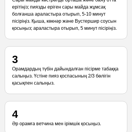
ерітіңіз; пиязды еріген сары майда жұмсақ
болғанша араластыра отырып, 5-10 минут
пісіріңіз. Қыша, көкнәр және Вустершир соусын
қосыңыз; араластыра отырып, 5 минут пісіріңіз.
3
Орамдардың түбін дайындалған пісірме табаққа
салыңыз. Үстіне пияз қоспасының 2/3 бөлігін
қасықпен салыңыз.
4
Әр орамға ветчина мен ірімшік қосыңыз.