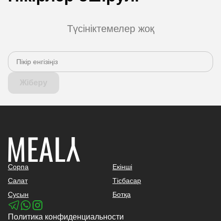
Түсініктемелер жоқ
Жіберу
Сорпа
Екінші
Салат
Тісбасар
Сусын
Ботқа
Политика конфиденциальности