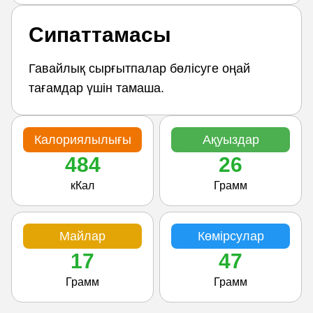
Сипаттамасы
Гавайлық сырғытпалар бөлісуге оңай
тағамдар үшін тамаша.
Калориялылығы
Ақуыздар
484
26
кКал
Грамм
Майлар
Көмірсулар
17
47
Грамм
Грамм