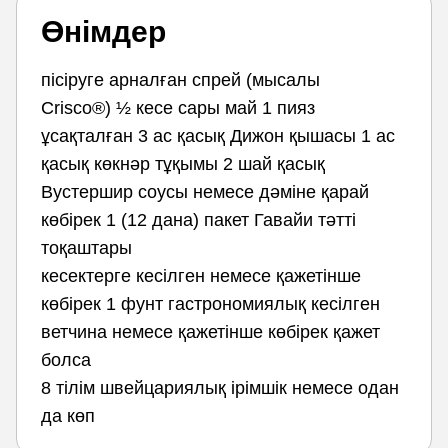
Өнімдер
пісіруге арналған спрей (мысалы
Crisco®) ½ кесе сары май 1 пияз
ұсақталған 3 ас қасық Дижон қышасы 1 ас
қасық көкнәр тұқымы 2 шай қасық
Вустершир соусы немесе дәміне қарай
көбірек 1 (12 дана) пакет Гавайи тәтті
тоқаштары
кесектерге кесілген немесе қажетінше
көбірек 1 фунт гастрономиялық кесілген
ветчина немесе қажетінше көбірек қажет
болса
8 тілім швейцариялық ірімшік немесе одан
да көп