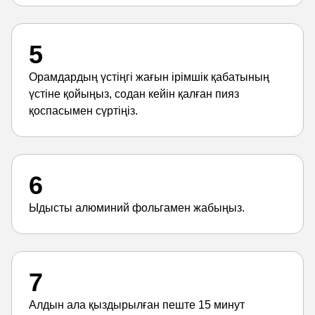
5
Орамдардың үстіңгі жағын ірімшік қабатының
үстіне қойыңыз, содан кейін қалған пияз
қоспасымен сүртіңіз.
6
Ыдысты алюминий фольгамен жабыңыз.
7
Алдын ала қыздырылған пеште 15 минут