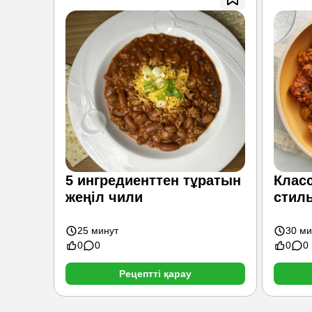
5 ингредиенттен тұратын
Клас
жеңіл чили
стил
25 минут
30 ми
0
0
0
0
Рецептті қарау