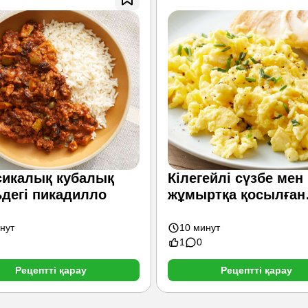
сикалық кубалық
Кілегейлі сүзбе мен
ьдегі пикадилло
жұмыртқа қосылған
омлет
нут
10 минут
1
0
Рецептті қарау
Рецептті қарау