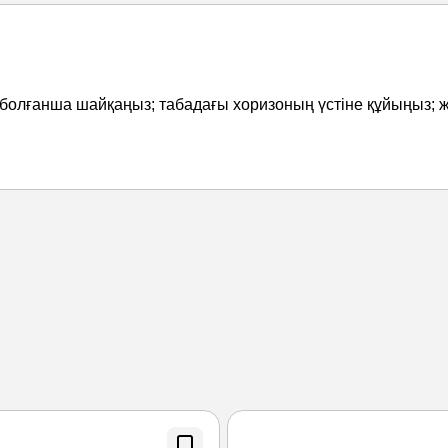
болғанша шайқаңыз; табадағы хоризоның үстіне құйыңыз; ж