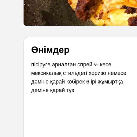
Өнімдер
пісіруге арналған спрей ¼ кесе
мексикалық стильдегі хоризо немесе
дәміне қарай көбірек 6 ірі жұмыртқа
дәміне қарай тұз