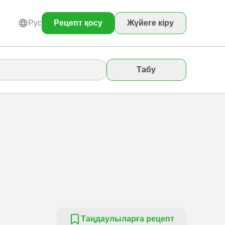
Рус
Рецепт қосу
Жүйеге кіру
Табу
Таңдаулыларға рецепт