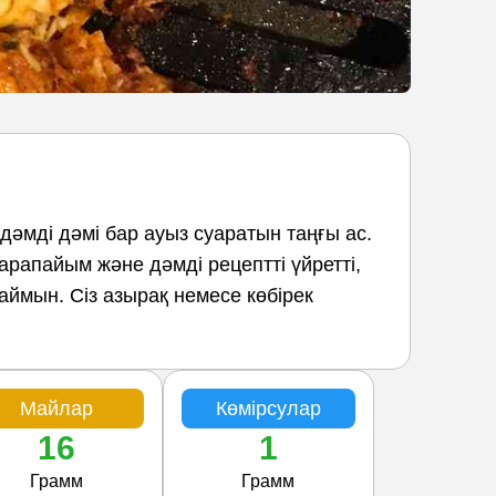
дәмді дәмі бар ауыз суаратын таңғы ас.
арапайым және дәмді рецептті үйретті,
ймын. Сіз азырақ немесе көбірек
Майлар
Көмірсулар
16
1
Грамм
Грамм