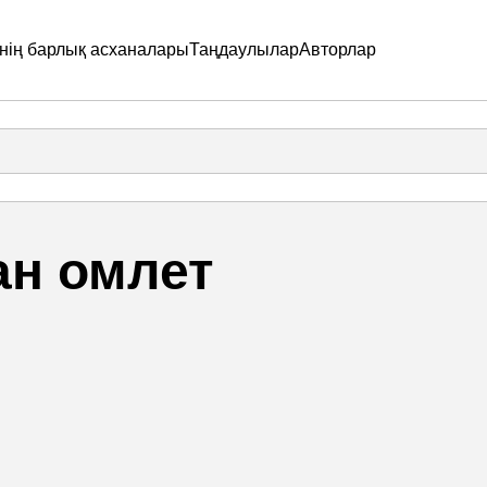
нің барлық асханалары
Таңдаулылар
Авторлар
ан омлет