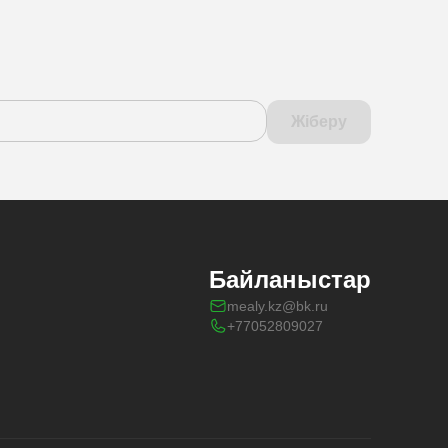
Жіберу
Байланыстар
mealy.kz@bk.ru
+77052809027