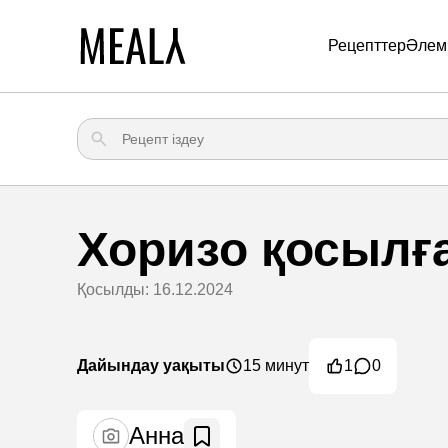
Рецепттер
Әлем
Хоризо қосылғ
Қосылды: 16.12.2024
Дайындау уақыты
15 минут
1
0
Анна