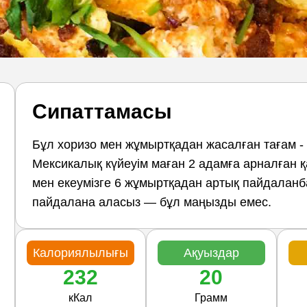
Сипаттамасы
Бұл хоризо мен жұмыртқадан жасалған тағам - 
Мексикалық күйеуім маған 2 адамға арналған қ
мен екеумізге 6 жұмыртқадан артық пайдаланба
пайдалана аласыз — бұл маңызды емес.
Калориялылығы
Ақуыздар
232
20
кКал
Грамм