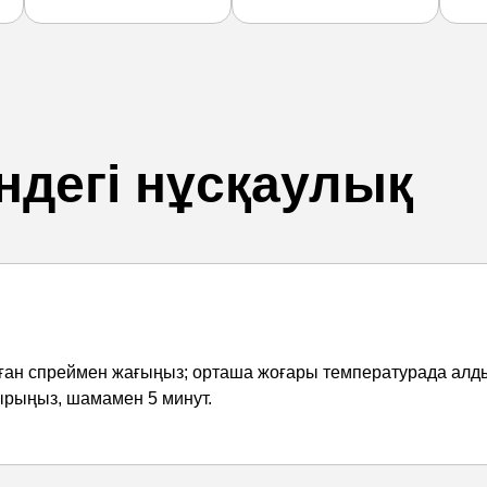
ндегі нұсқаулық
лған спреймен жағыңыз; орташа жоғары температурада ал
тырыңыз, шамамен 5 минут.