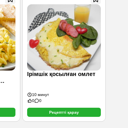
Ірімшік қосылған омлет
Сици
капо
10 минут
90 ми
0
0
0
0
Рецептті қарау