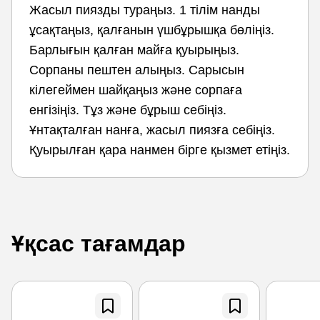
Жасыл пиязды тураңыз. 1 тілім нанды
ұсақтаңыз, қалғанын үшбұрышқа бөліңіз.
Барлығын қалған майға қуырыңыз.
Сорпаны пештен алыңыз. Сарысын
кілегеймен шайқаңыз және сорпаға
енгізіңіз. Тұз және бұрыш себіңіз.
Ұнтақталған нанға, жасыл пиязға себіңіз.
Қуырылған қара нанмен бірге қызмет етіңіз.
Ұқсас тағамдар