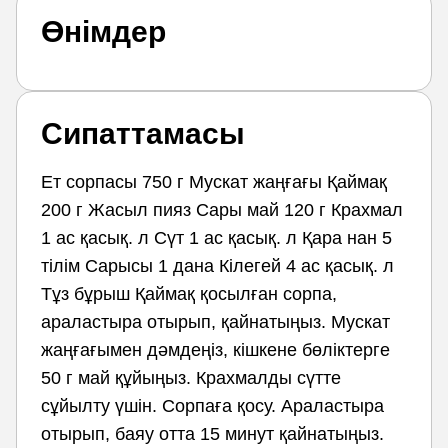
Өнімдер
Сипаттамасы
Ет сорпасы 750 г Мускат жаңғағы Қаймақ
200 г Жасыл пияз Сары май 120 г Крахмал
1 ас қасық. л Сүт 1 ас қасық. л Қара нан 5
тілім Сарысы 1 дана Кілегей 4 ас қасық. л
Тұз бұрыш Қаймақ қосылған сорпа,
араластыра отырып, қайнатыңыз. Мускат
жаңғағымен дәмдеңіз, кішкене бөліктерге
50 г май құйыңыз. Крахмалды сүтте
сұйылту үшін. Сорпаға қосу. Араластыра
отырып, баяу отта 15 минут қайнатыңыз.