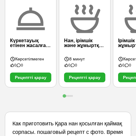
Күркетауық
Нан, ірімшік
Ірімшік
етінен жасалған
және жұмыртқа
жұмыр
сиыр еті
қосылған сорпа
қосылғ
(итальяндық
сорпа
Көрсетілмеген
8 минут
Көрсе
тағамдар)
0
0
0
0
0
0
Рецептті қарау
Рецептті қарау
Рецеп
Как приготовить Қара нан қосылған қаймақ
сорпасы. пошаговый рецепт с фото. Время