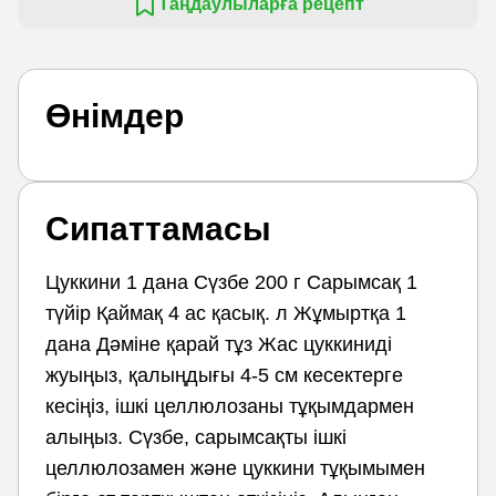
Таңдаулыларға рецепт
Өнімдер
Сипаттамасы
Цуккини 1 дана Сүзбе 200 г Сарымсақ 1
түйір Қаймақ 4 ас қасық. л Жұмыртқа 1
дана Дәміне қарай тұз Жас цуккиниді
жуыңыз, қалыңдығы 4-5 см кесектерге
кесіңіз, ішкі целлюлозаны тұқымдармен
алыңыз. Сүзбе, сарымсақты ішкі
целлюлозамен және цуккини тұқымымен