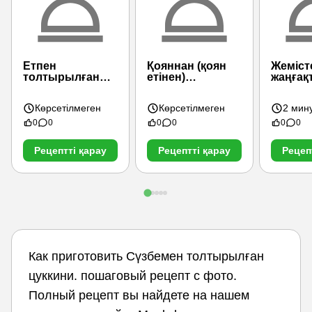
Етпен
Қояннан (қоян
Жеміст
толтырылған
етінен)
жаңғақ
кәді - 2
қуырылған ет
толты
цуккин
Көрсетілмеген
Көрсетілмеген
2 мин
0
0
0
0
0
0
Рецептті қарау
Рецептті қарау
Рецеп
Как приготовить Сүзбемен толтырылған
цуккини. пошаговый рецепт с фото.
Полный рецепт вы найдете на нашем