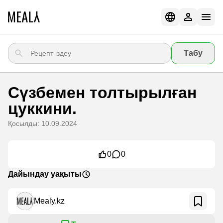
Табу
Сүзбемен толтырылған
цуккини.
Қосылды: 10.09.2024
0
0
Дайындау уақыты
Mealy.kz