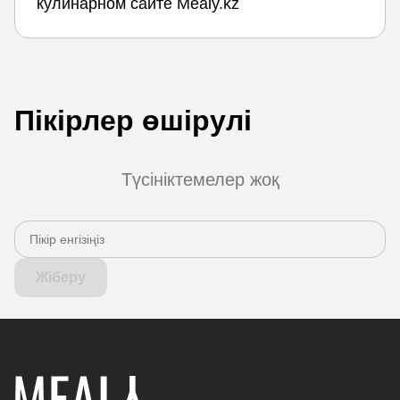
кулинарном сайте Mealy.kz
Пікірлер өшірулі
Түсініктемелер жоқ
Жіберу