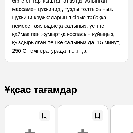
бірге ет тартқыштан өткізіңіз. Алынған
массамен цуккиниді, тұзды толтырыңыз.
Цуккини кружкаларын пісірме табаққа
немесе таяз ыдысқа салыңыз, үстіне
қаймақ пен жұмыртқа қоспасын құйыңыз,
қыздырылған пешке салыңыз да, 15 минут,
250 С температурада пісіріңіз.
Ұқсас тағамдар