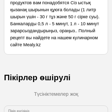
продуктов вам понадобятся Сіз ыстық
қызанақ шырынын құюға болады (1 литр
шырын үшін - 30 г тұз және 50 г сірке суы).
Банкаларды 0,5 л - 5 минут, 1 л - 10 минут
зарарсыздандырыңыз, ораңыз.. Полный
рецепт вы найдете на нашем кулинарном
сайте Mealy.kz
Пікірлер өшірулі
Түсініктемелер жоқ