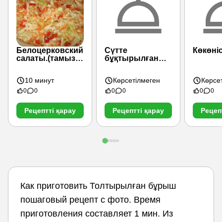
Белоцерковский
Сүтте
Көкөні
салаты.(тамыз -
бұқтырылған
қыркүйек)
сәбіз
10 минут
Көрсетілмеген
Көрсе
0
0
0
0
0
0
Рецептті қарау
Рецептті қарау
Рецеп
Как приготовить Толтырылған бұрыш
пошаговый рецепт с фото. Время
приготовления составляет 1 мин. Из