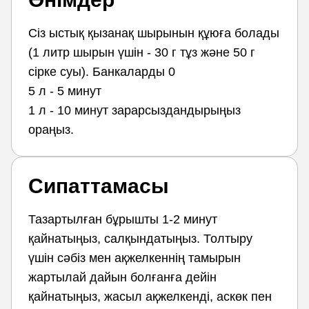
Сіз ыстық қызанақ шырынын құюға болады
(1 литр шырын үшін - 30 г тұз және 50 г
сірке суы). Банкаларды 0
5 л - 5 минут
1 л - 10 минут зарарсыздандырыңыз
ораңыз.
Сипаттамасы
Тазартылған бұрышты 1-2 минут
қайнатыңыз, салқындатыңыз. Толтыру
үшін сәбіз мен ақжелкеннің тамырын
жартылай дайын болғанға дейін
қайнатыңыз, жасыл ақжелкенді, аскөк пен