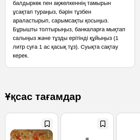
балдыркөк пен ақжелкеннің тамырын
ұсақтап тураңыз, бәрін тұзбен
араластырып, сарымсақты қосыңыз.
Бұрышты толтырыңыз, банкаларға мықтап
салыңыз және тұзды ерітінді құйыңыз (1
литр суға 1 ас қасық тұз). Суықта сақтау
керек.
Ұқсас тағамдар