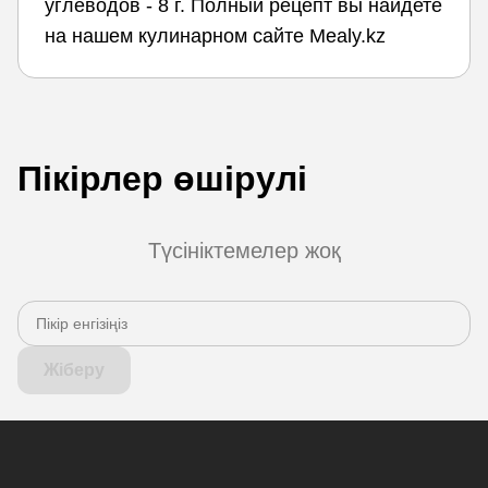
углеводов - 8 г. Полный рецепт вы найдете
на нашем кулинарном сайте Mealy.kz
Пікірлер өшірулі
Түсініктемелер жоқ
Жіберу