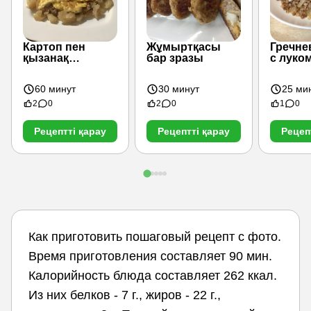
Картоп пен
Жұмыртқасы
Гречне
қызанақ
бар зразы
с луком
қосылған
француз
60 минут
30 минут
25 ми
стиліндегі ет
2
0
2
0
1
0
Рецептті қарау
Рецептті қарау
Рецеп
Как приготовить пошаговый рецепт с фото.
Время приготовления составляет 90 мин.
Калорийность блюда составляет 262 ккал.
Из них белков - 7 г., жиров - 22 г.,