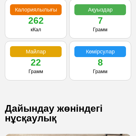
Калориялылығы
Ақуыздар
262
7
кКал
Грамм
Майлар
Көмірсулар
22
8
Грамм
Грамм
Дайындау жөніндегі
нұсқаулық