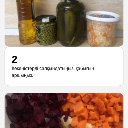
2
Көкөністерді салқындатыңыз, қабығын
аршыңыз.