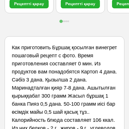
Рецептті қарау
Рецептті қарау
Рецеп
Как приготовить Бұршақ қосылған винегрет
пошаговый рецепт с фото. Время
приготовления составляет 0 мин. Из
продуктов вам понадобятся Картоп 4 дана.
Сәбіз 3 дана. Қызылша 2 дана.
Маринадталған қияр 7-8 дана. Ашытылған
қырыққабат 300 грамм Жасыл бұршақ 1
банка Пияз 0,5 дана. 50-100 грамм иісі бар
өсімдік майы 0,5 шай қасық тұз..
Калорийность блюда составляет 106 ккал.
Из них белков - 2 г., жиров - 9 г., углеводов