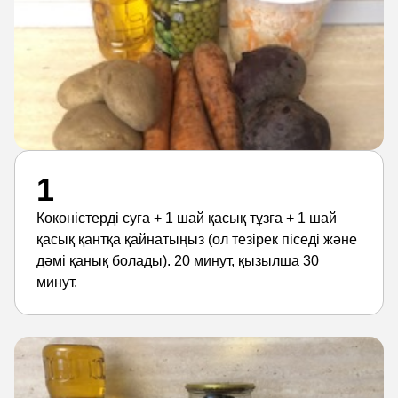
1
Көкөністерді суға + 1 шай қасық тұзға + 1 шай
қасық қантқа қайнатыңыз (ол тезірек піседі және
дәмі қанық болады). 20 минут, қызылша 30
минут.