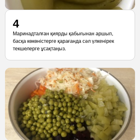
4
Маринадталған қиярды қабығынан аршып,
басқа көкөністерге қарағанда сәл үлкенірек
текшелерге ұсақтаңыз.