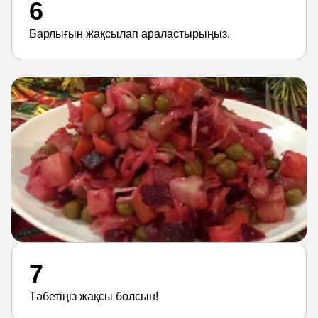
6
Барлығын жақсылап араластырыңыз.
7
Тәбетіңіз жақсы болсын!