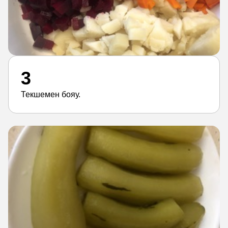
3
Текшемен бояу.