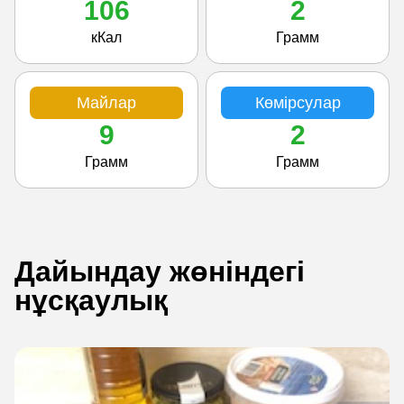
106
2
кКал
Грамм
Майлар
Көмірсулар
9
2
Грамм
Грамм
Дайындау жөніндегі
нұсқаулық