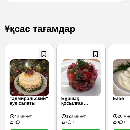
Ұқсас тағамдар
"адмиральский"
Бұршақ
Езбе
әуе салаты
қосылған
винегрет
40 минут
120 минут
20 ми
3
1
1
0
3
1