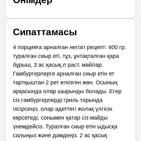
Сипаттамасы
4 порцияға арналған негізгі рецепт: 400 гр.
туралған сиыр еті, тұз, ұнтақталған қара
бұрыш, 3 ас қасық.л раст. майлар.
Гамбургерлерге арналған сиыр етін ет
тартқыштан 2 рет өткізген жөн. Осының
арқасында олар шырынды болады. Егер
сіз гамбургерлерді гриль торында
пісірсеңіз, олар әдеттегі жолақ үлгісін
көрсетеді, сонымен қатар сіз майды
үнемдейсіз. Туралған сиыр етін ыдысқа
салыңыз және дәмдеңіз. 2 ас қасық