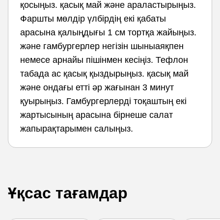
қосыңыз. қасық май және араластырыңыз.
Фаршты мөлдір үлбірдің екі қабаты
арасына қалыңдығы 1 см тортқа жайыңыз.
және гамбургерлер негізін шыныаяқпен
немесе арнайы пішінмен кесіңіз. Тефлон
табада ас қасық қыздырыңыз. қасық май
және ондағы етті әр жағынан 3 минут
қуырыңыз. Гамбургерлерді тоқаштың екі
жартысының арасына бірнеше салат
жапырақтарымен салыңыз.
Ұқсас тағамдар