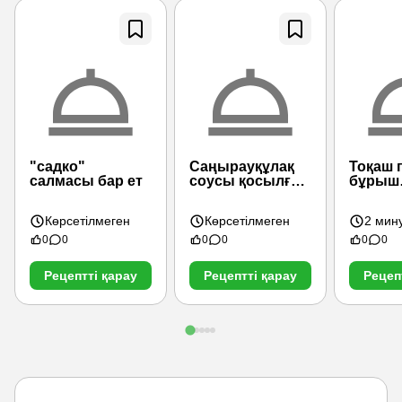
"садко"
Саңырауқұлақ
Тоқаш 
салмасы бар ет
соусы қосылған
бұрыш
бұқтырылған
қосылғ
сиыр еті
Көрсетілмеген
Көрсетілмеген
2 мин
0
0
0
0
0
0
Рецептті қарау
Рецептті қарау
Рецеп