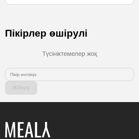
Пікірлер өшірулі
Түсініктемелер жоқ
Жіберу