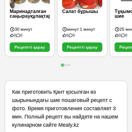
Маринадталған
Салат бұрышы
Тұқымс
саңырауқұлақтар
шие
30 минут
минут 1 минут
25 ми
0
0
0
0
0
0
Рецептті қарау
Рецептті қарау
Рецеп
Как приготовить Қант қосылған өз
шырынындағы шие пошаговый рецепт с
фото. Время приготовления составляет 3
мин. Полный рецепт вы найдете на нашем
кулинарном сайте Mealy.kz