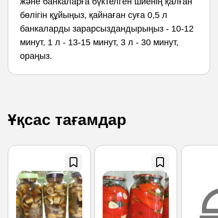
және банкаларға бүктелген шиенің қалған
бөлігін құйыңыз, қайнаған суға 0,5 л
банкаларды зарарсыздандырыңыз - 10-12
минут, 1 л - 13-15 минут, 3 л - 30 минут,
ораңыз.
Ұқсас тағамдар