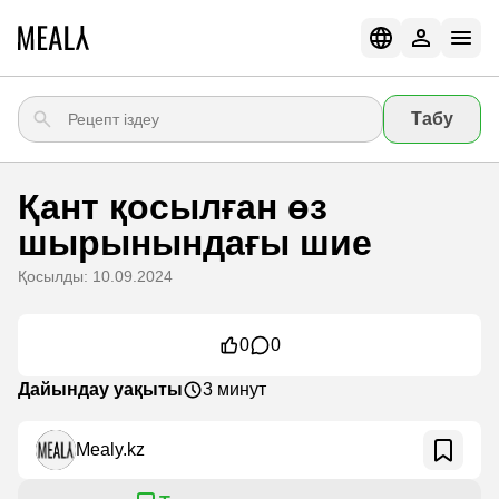
Табу
Қант қосылған өз
шырынындағы шие
Қосылды: 10.09.2024
0
0
Дайындау уақыты
3 минут
Mealy.kz