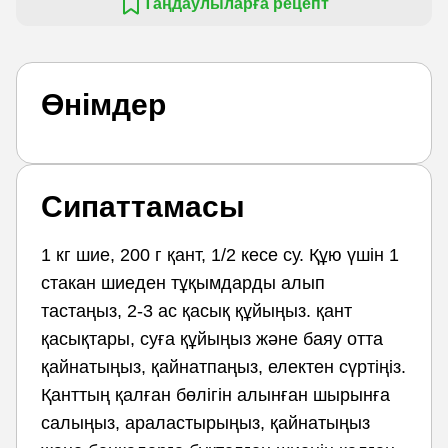
Таңдаулыларға рецепт
Өнімдер
Сипаттамасы
1 кг шие, 200 г қант, 1/2 кесе су. Құю үшін 1
стакан шиеден тұқымдарды алып
тастаңыз, 2-3 ас қасық құйыңыз. қант
қасықтары, суға құйыңыз және баяу отта
қайнатыңыз, қайнатпаңыз, електен сүртіңіз.
Қанттың қалған бөлігін алынған шырынға
салыңыз, араластырыңыз, қайнатыңыз