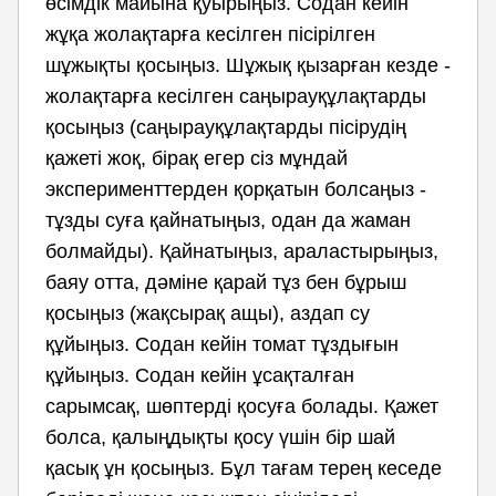
өсімдік майына қуырыңыз. Содан кейін
жұқа жолақтарға кесілген пісірілген
шұжықты қосыңыз. Шұжық қызарған кезде -
жолақтарға кесілген саңырауқұлақтарды
қосыңыз (саңырауқұлақтарды пісірудің
қажеті жоқ, бірақ егер сіз мұндай
эксперименттерден қорқатын болсаңыз -
тұзды суға қайнатыңыз, одан да жаман
болмайды). Қайнатыңыз, араластырыңыз,
баяу отта, дәміне қарай тұз бен бұрыш
қосыңыз (жақсырақ ащы), аздап су
құйыңыз. Содан кейін томат тұздығын
құйыңыз. Содан кейін ұсақталған
сарымсақ, шөптерді қосуға болады. Қажет
болса, қалыңдықты қосу үшін бір шай
қасық ұн қосыңыз. Бұл тағам терең кеседе