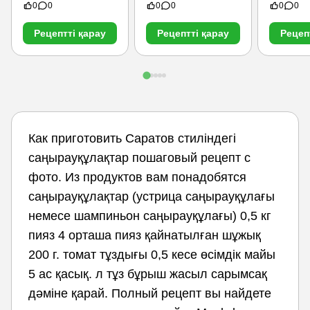
0
0
0
0
0
0
Рецептті қарау
Рецептті қарау
Рецеп
Как приготовить Саратов стиліндегі
саңырауқұлақтар пошаговый рецепт с
фото. Из продуктов вам понадобятся
саңырауқұлақтар (устрица саңырауқұлағы
немесе шампиньон саңырауқұлағы) 0,5 кг
пияз 4 орташа пияз қайнатылған шұжық
200 г. томат тұздығы 0,5 кесе өсімдік майы
5 ас қасық. л тұз бұрыш жасыл сарымсақ
дәміне қарай. Полный рецепт вы найдете