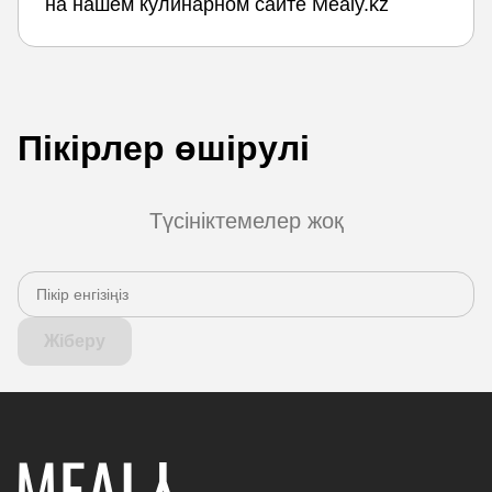
на нашем кулинарном сайте Mealy.kz
Пікірлер өшірулі
Түсініктемелер жоқ
Жіберу