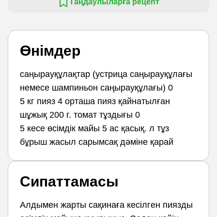
Таңдаулыларға рецепт
Өнімдер
саңырауқұлақтар (устрица саңырауқұлағы
немесе шампиньон саңырауқұлағы) 0
5 кг пияз 4 орташа пияз қайнатылған
шұжық 200 г. томат тұздығы 0
5 кесе өсімдік майы 5 ас қасық. л тұз
бұрыш жасыл сарымсақ дәміне қарай
Сипаттамасы
Алдымен жарты сақинаға кесілген пиязды