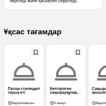
беріледі және қасықпен сіңіріледі.
Ұқсас тағамдар
Патша стиліндегі
Кептірілген
Саңыра
тауық еті
саңырауқұлақтар
қосылғ
мен жаңа
бауыр
қырыққабат
жасалғ
Көрсетілмеген
5 минут
Көрсе
қосылған борщ