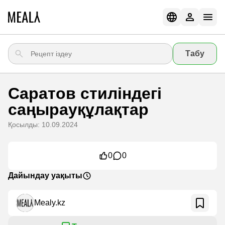
Табу
Саратов стиліндегі
саңырауқұлақтар
Қосылды: 10.09.2024
0
0
Дайындау уақыты
Mealy.kz