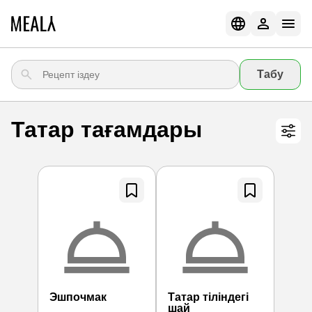
Табу
Татар тағамдары
Эшпочмак
Татар тіліндегі
шай