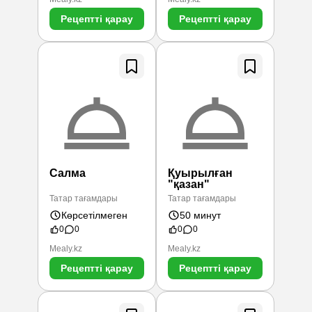
Рецептті қарау
Рецептті қарау
Салма
Қуырылған
"қазан"
Татар тағамдары
Татар тағамдары
Көрсетілмеген
50 минут
0
0
0
0
Mealy.kz
Mealy.kz
Рецептті қарау
Рецептті қарау