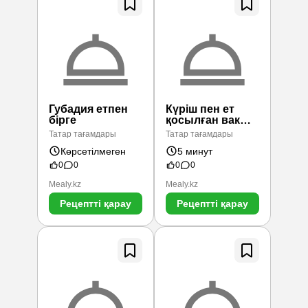
Губадия етпен
Күріш пен ет
бірге
қосылған вак
балиш
Татар тағамдары
Татар тағамдары
Көрсетілмеген
5 минут
0
0
0
0
Mealy.kz
Mealy.kz
Рецептті қарау
Рецептті қарау