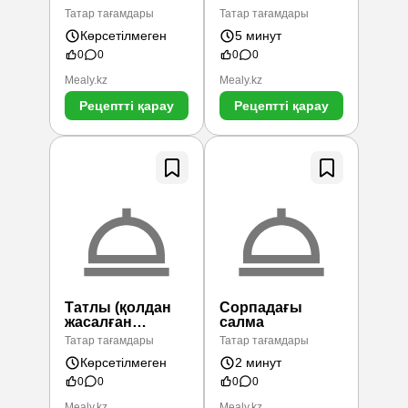
Татар тағамдары
Татар тағамдары
Көрсетілмеген
5 минут
0
0
0
0
Mealy.kz
Mealy.kz
Рецептті қарау
Рецептті қарау
Татлы (қолдан
Сорпадағы
жасалған
салма
помада)
Татар тағамдары
Татар тағамдары
Көрсетілмеген
2 минут
0
0
0
0
Mealy.kz
Mealy.kz