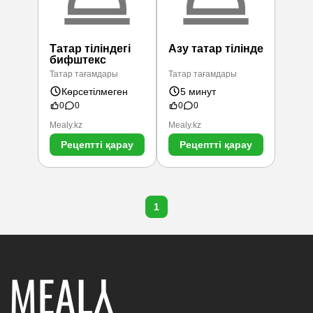
Татар тіліндегі
Азу татар тілінде
бифштекс
Татар тағамдары
Татар тағамдары
Көрсетілмеген
5 минут
0
0
0
0
Mealy.kz
Mealy.kz
Рецептті қарау
Рецептті қарау
1