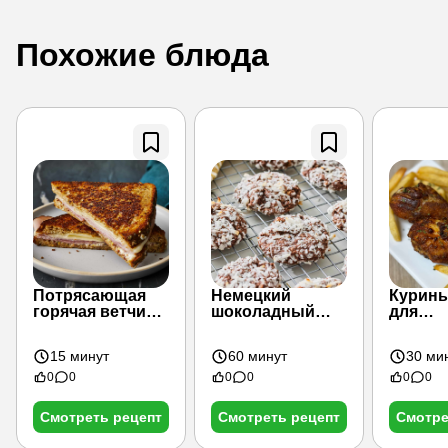
Похожие блюда
Потрясающая
Немецкий
Курины
горячая ветчина
шоколадный
для
с сыром от
торт с печеньем
фритю
кристи
15 минут
60 минут
30 ми
0
0
0
0
0
0
Смотреть рецепт
Смотреть рецепт
Смотре