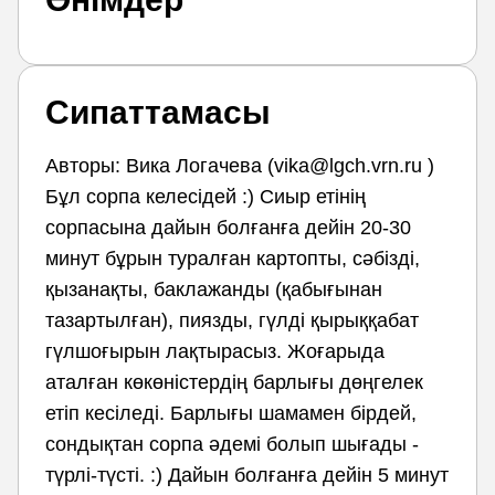
Сипаттамасы
Авторы: Вика Логачева (vika@lgch.vrn.ru )
Бұл сорпа келесідей :) Сиыр етінің
сорпасына дайын болғанға дейін 20-30
минут бұрын туралған картопты, сәбізді,
қызанақты, баклажанды (қабығынан
тазартылған), пиязды, гүлді қырыққабат
гүлшоғырын лақтырасыз. Жоғарыда
аталған көкөністердің барлығы дөңгелек
етіп кесіледі. Барлығы шамамен бірдей,
сондықтан сорпа әдемі болып шығады -
түрлі-түсті. :) Дайын болғанға дейін 5 минут