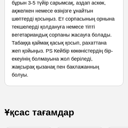
бұрын 3-5 түйір сарымсақ, аздап аскөк,
ақжелкен немесе өзіңізге ұнайтын
шөптерді қосыңыз. Ет сорпасының орнына
текшелерді қолдануға немесе тіпті
вегетариандық сорпаны жасауға болады.
Табаққа қаймақ қасық қосып, рахаттана
жеп қойыңыз. PS Кейбір көкөністердің бір-
екеуінің болмауына жол беріледі,
жақсырақ қызанақ пен баклажанның
болуы.
Ұқсас тағамдар