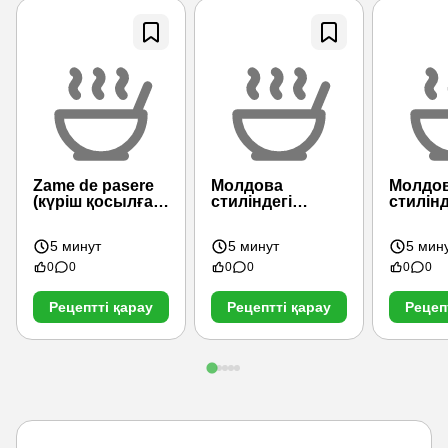
Zame de pasere
Молдова
Молдо
(күріш қосылған
стиліндегі
стилінд
сорпа)
бұршақ
қосылған сорпа
5 минут
5 минут
5 мин
0
0
0
0
0
0
Рецептті қарау
Рецептті қарау
Рецеп