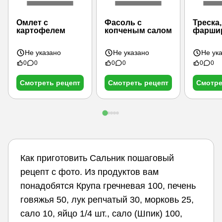
Омлет с
Фасоль с
Треска,
картофелем
копченым салом
фарши
салом 
Не указано
Не указано
Не ук
0
0
0
0
0
0
Смотреть рецепт
Смотреть рецепт
Смотре
Как приготовить Сальник пошаговый
рецепт с фото. Из продуктов вам
понадобятся Крупа гречневая 100, печень
говяжья 50, лук репчатый 30, морковь 25,
сало 10, яйцо 1/4 шт., сало (Шпик) 100,