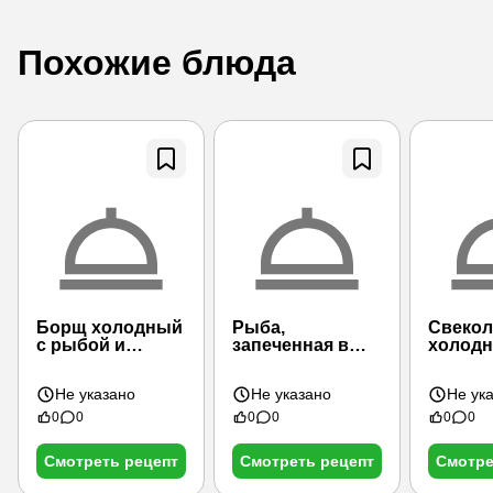
Похожие блюда
Борщ холодный
Рыба,
Свекол
с рыбой и
запеченная в
холодн
редькой
фольге
рыбой
Не указано
Не указано
Не ук
0
0
0
0
0
0
Смотреть рецепт
Смотреть рецепт
Смотре