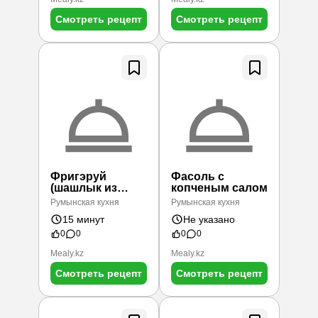
Смотреть рецепт
Смотреть рецепт
Фригэруй
Фасоль с
(шашлык из
копченым салом
печени)
Румынская кухня
Румынская кухня
15 минут
Не указано
0
0
0
0
Mealy.kz
Mealy.kz
Смотреть рецепт
Смотреть рецепт