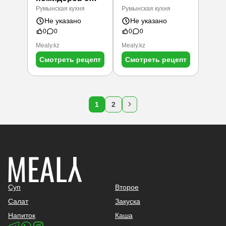
чесноком
Румынская кухня
Румынская кухня
Не указано
Не указано
0
0
0
0
Mealy.kz
Mealy.kz
Смотреть рецепт
Смотреть рецепт
1
2
Суп
Второе
Салат
Закуска
Напиток
Каша