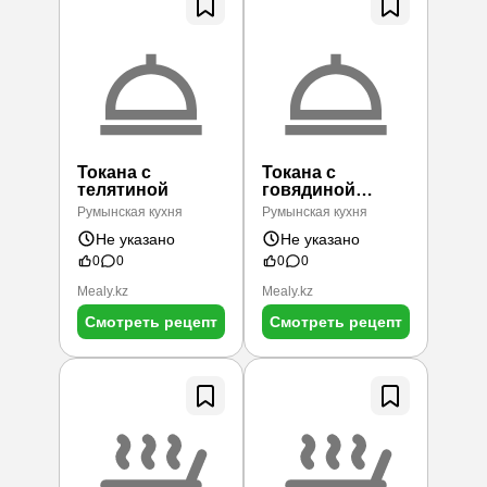
Токана с
Токана с
телятиной
говядиной
(тушеная
Румынская кухня
Румынская кухня
говядина)
Не указано
Не указано
0
0
0
0
Mealy.kz
Mealy.kz
Смотреть рецепт
Смотреть рецепт