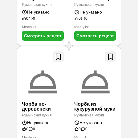
румынски
белым соусом)
Румынская кухня
Румынская кухня
Не указано
Не указано
0
0
0
0
Mealy.kz
Mealy.kz
Смотреть рецепт
Смотреть рецепт
Чорба по-
Чорба из
деревенски
кукурузной муки
Румынская кухня
Румынская кухня
Не указано
Не указано
0
0
0
0
Mealy.kz
Mealy.kz