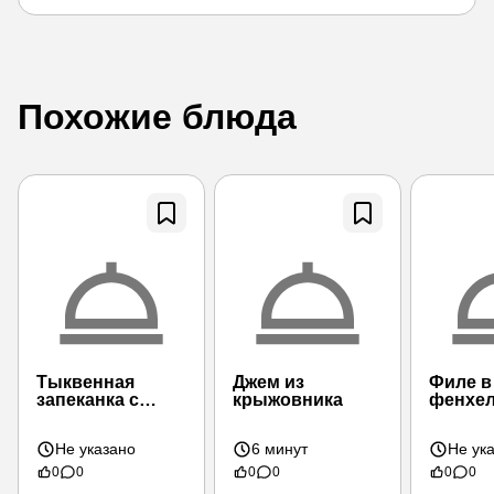
Похожие блюда
Тыквенная
Джем из
Филе в 
запеканка с
крыжовника
фенхел
корчными
апельс
сливками
Не указано
6 минут
Не ук
0
0
0
0
0
0