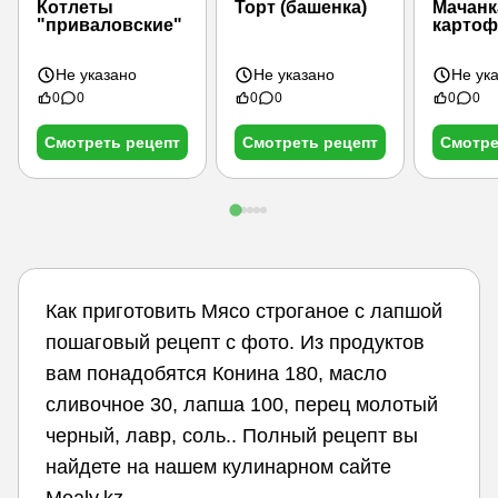
Котлеты
Торт (башенка)
Мачанк
"приваловские"
карто
Не указано
Не указано
Не ук
0
0
0
0
0
0
Смотреть рецепт
Смотреть рецепт
Смотре
Как приготовить Мясо строганое с лапшой
пошаговый рецепт с фото. Из продуктов
вам понадобятся Конина 180, масло
сливочное 30, лапша 100, перец молотый
черный, лавр, соль.. Полный рецепт вы
найдете на нашем кулинарном сайте
Mealy.kz