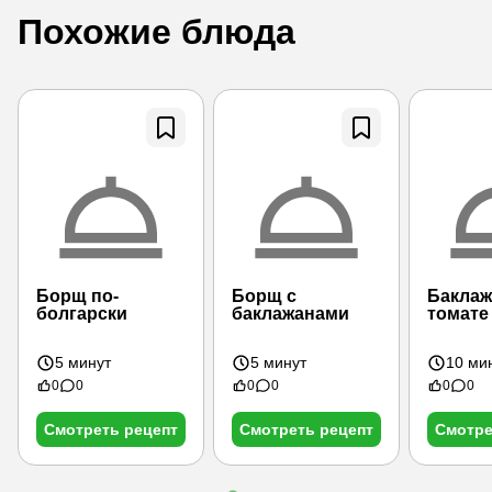
Похожие блюда
Борщ по-
Борщ с
Баклаж
болгарски
баклажанами
томате
5 минут
5 минут
10 ми
0
0
0
0
0
0
Смотреть рецепт
Смотреть рецепт
Смотре