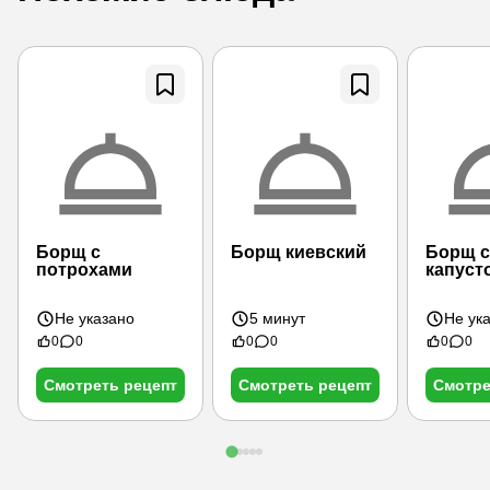
Борщ с
Борщ киевский
Борщ с
потрохами
капуст
Не указано
5 минут
Не ук
0
0
0
0
0
0
Смотреть рецепт
Смотреть рецепт
Смотре