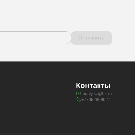
Отправить
Контакты
mealy.kz@bk.ru
+77052809027