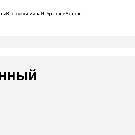
пты
Все кухни мира
Избранное
Авторы
анный