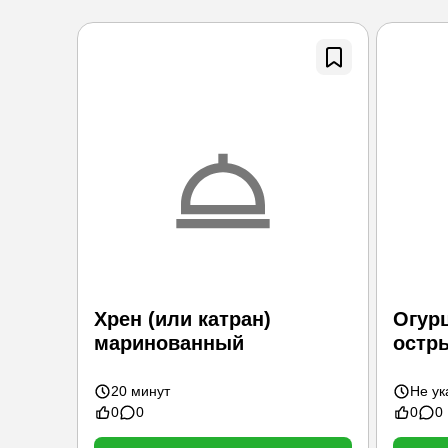
Хрен (или катран)
Огур
маринованный
остр
20 минут
Не ук
0
0
0
0