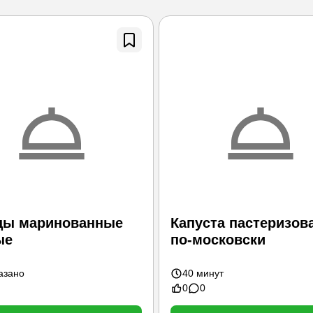
цы маринованные
Капуста пастеризов
ые
по-московски
азано
40 минут
0
0