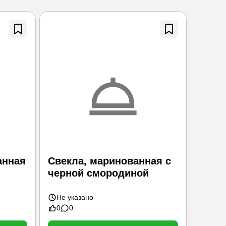
анная
Свекла, маринованная с
Сель
черной смородиной
мари
Не указано
3 ми
0
0
0
0