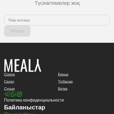
Түсініктемелер жоқ
Жіберу
Сорпа
Екінші
Салат
Тісбасар
Сусын
Ботқа
Политика конфиденциальности
Байланыстар
mealy.kz@bk.ru