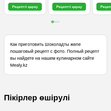
Рецептті қарау
Рецептті қарау
Рецеп
Как приготовить Шоколадты желе
пошаговый рецепт с фото. Полный рецепт
вы найдете на нашем кулинарном сайте
Mealy.kz
Пікірлер өшірулі