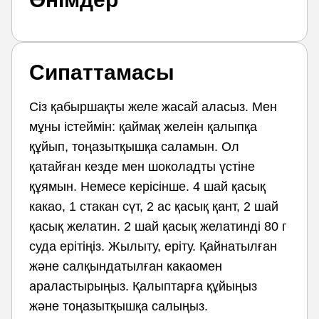
Сипаттамасы
Сіз қабыршақты желе жасай аласыз. Мен
мұны істеймін: қаймақ желеін қалыпқа
құйып, тоңазытқышқа саламын. Ол
қатайған кезде мен шоколадты үстіне
құямын. Немесе керісінше. 4 шай қасық
какао, 1 стакан сүт, 2 ас қасық қант, 2 шай
қасық желатин. 2 шай қасық желатинді 80 г
суда ерітіңіз. Жылыту, еріту. Қайнатылған
және салқындатылған какаомен
араластырыңыз. Қалыптарға құйыңыз
және тоңазытқышқа салыңыз.