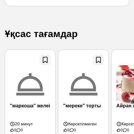
Ұқсас тағамдар
"маркоша" желеі
"мереке" торты
Айран 
20 минут
Көрсетілмеген
Көрсе
0
0
0
0
0
0