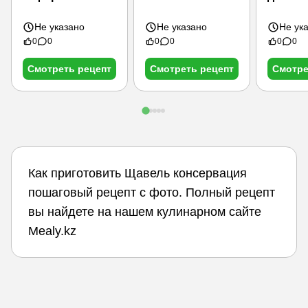
кремом и
клубникой
Не указано
Не указано
Не ук
0
0
0
0
0
0
Смотреть рецепт
Смотреть рецепт
Смотре
Как приготовить Щавель консервация
пошаговый рецепт с фото. Полный рецепт
вы найдете на нашем кулинарном сайте
Mealy.kz