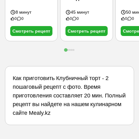
8 минут
45 минут
50 ми
0
0
0
0
0
0
Смотреть рецепт
Смотреть рецепт
Смотре
Как приготовить Клубничный торт - 2
пошаговый рецепт с фото. Время
приготовления составляет 20 мин. Полный
рецепт вы найдете на нашем кулинарном
сайте Mealy.kz