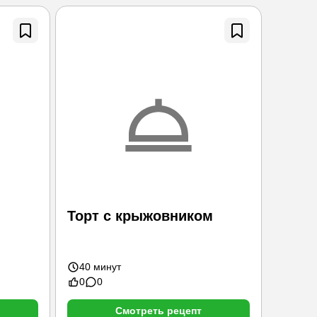
Торт с крыжовником
Торт
40 минут
25 ми
0
0
0
0
Смотреть рецепт