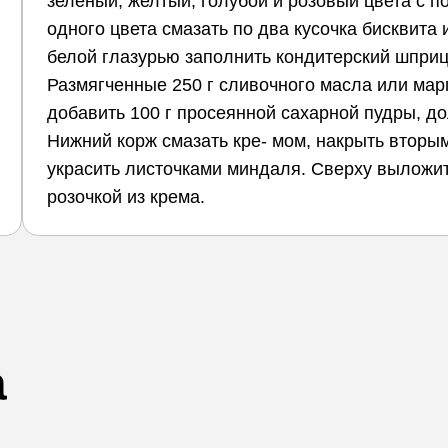
зеленый, желтый, голубой и розовый цвета с 
одного цвета смазать по два кусочка бисквита
белой глазурью заполнить кондитерский шприц
Размягченные 250 г сливочного масла или мар
добавить 100 г просеянной сахарной пудры, дол
Нижний корж смазать кре- мом, накрыть вторым
украсить листочками миндаля. Сверху выложить
розочкой из крема.
а