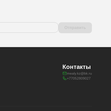
Отправить
Контакты
mealy.kz@bk.ru
+77052809027