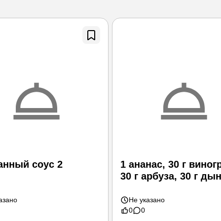
анный соус 2
1 ананас, 30 г виног
30 г арбуза, 30 г дын
чайных
азано
Не указано
0
0