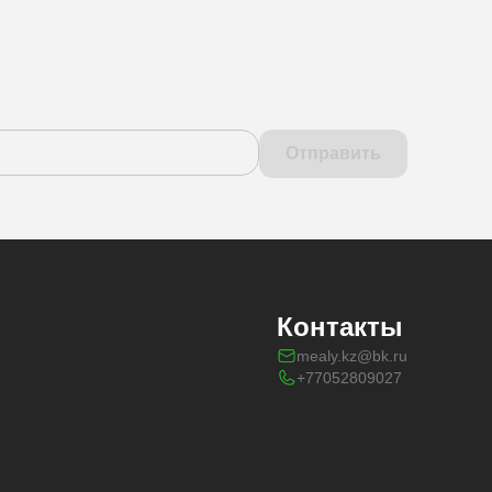
Отправить
Контакты
mealy.kz@bk.ru
+77052809027