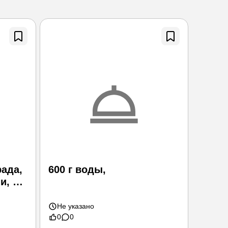
рада,
600 г воды,
Яблок
и, 3
300 г,
крах
Не указано
Не ук
0
0
0
0