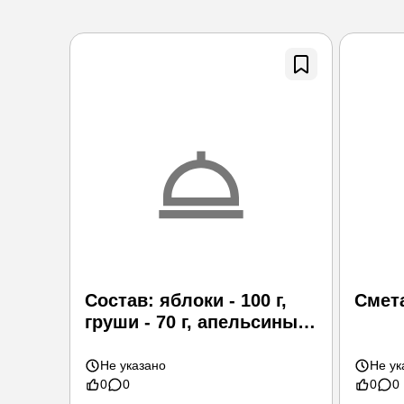
Состав: яблоки - 100 г,
Смет
груши - 70 г, апельсины -
70 г,
Не указано
Не ук
0
0
0
0