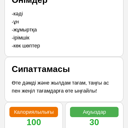
-кәді
-ұн
-жұмыртқа
-ірімшік
-көк шөптер
Сипаттамасы
Өте дәмді және жылдам тағам, таңғы ас
пен жеңіл тағамдарға өте ыңғайлы!
Калориялылығы
Ақуыздар
100
30