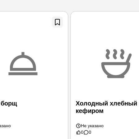
 борщ
Холодный хлебный 
кефиром
азано
Не указано
0
0