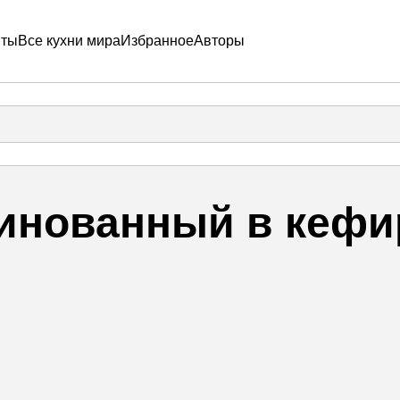
пты
Все кухни мира
Избранное
Авторы
инованный в кефи