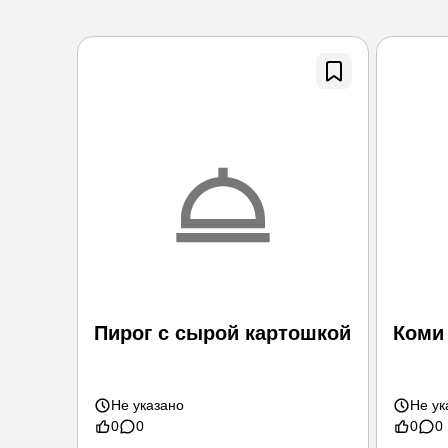
Пирог с сырой картошкой
Коми
Не указано
Не ук
0
0
0
0