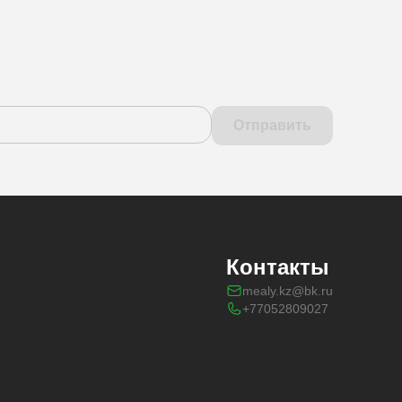
Отправить
Контакты
mealy.kz@bk.ru
+77052809027