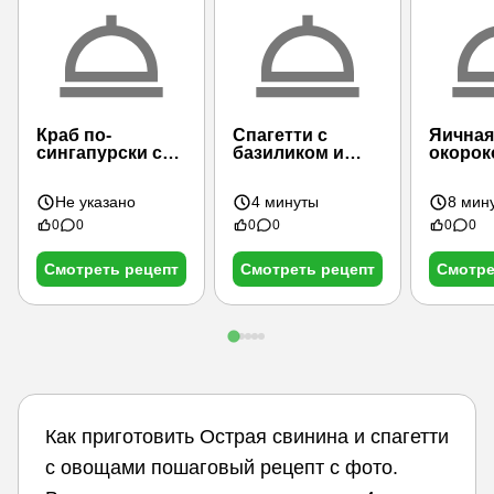
Краб по-
Спагетти с
Яичная
сингапурски с
базиликом и
окорок
перцем чили
соусом из чили
кисло-
и лука
соусе
Не указано
4 минуты
8 мин
0
0
0
0
0
0
Смотреть рецепт
Смотреть рецепт
Смотре
Как приготовить Острая свинина и спагетти
с овощами пошаговый рецепт с фото.