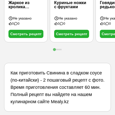
Жаркое из
Куриные ножки
Говяди
кролика
с фруктами
редько
(зайчатины)
луком-
Не указано
Не указано
Не ук
0
0
0
0
0
0
Смотреть рецепт
Смотреть рецепт
Смотре
Как приготовить Свинина в сладком соусе
(по-китайски) - 2 пошаговый рецепт с фото.
Время приготовления составляет 60 мин.
Полный рецепт вы найдете на нашем
кулинарном сайте Mealy.kz