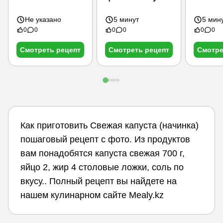
Не указано
5 минут
5 мин
0
0
0
0
0
0
Смотреть рецепт
Смотреть рецепт
Смотре
Как приготовить Свежая капуста (начинка)
пошаговый рецепт с фото. Из продуктов
вам понадобятся капуста свежая 700 г,
яйцо 2, жир 4 столовые ложки, соль по
вкусу.. Полный рецепт вы найдете на
нашем кулинарном сайте Mealy.kz