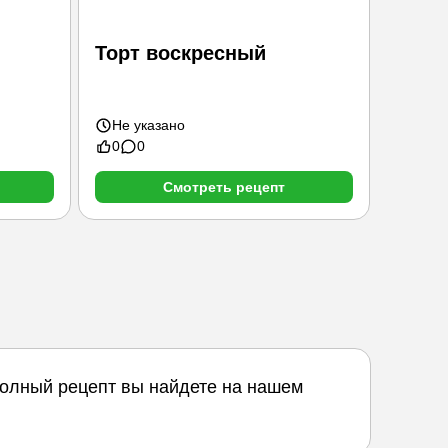
Торт воскресный
Пуди
орех
Не указано
Не ук
0
0
0
0
Смотреть рецепт
Полный рецепт вы найдете на нашем