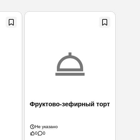
Фруктово-зефирный торт
Пода
Не указано
Не ук
0
0
0
0