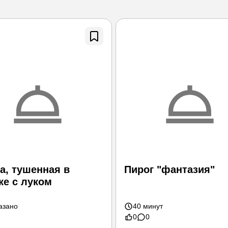
а, тушенная в
Пирог "фантазия"
ке с луком
азано
40 минут
0
0