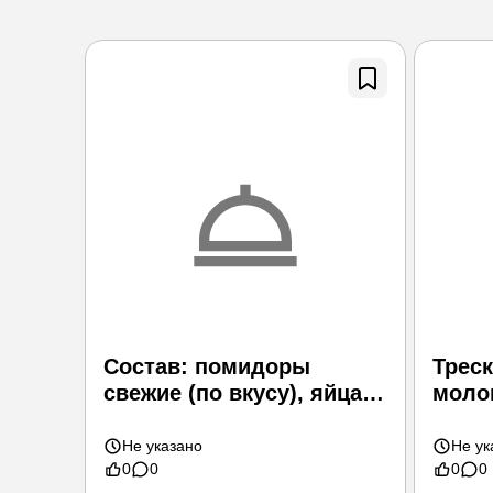
Состав: помидоры
Треск
свежие (по вкусу), яйца
моло
вареные (по
Не указано
Не ук
0
0
0
0