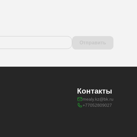
Отправить
Контакты
mealy.kz@bk.ru
+77052809027