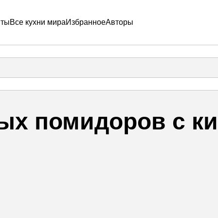
пты
Все кухни мира
Избранное
Авторы
ных помидоров с 