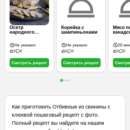
Осетр
Корейка с
Мясо п
народного
шампиньонами
канадс
копчения
Не указано
Не указано
20 ми
0
0
0
0
0
0
Смотреть рецепт
Смотреть рецепт
Смотре
Как приготовить Отбивные из свинины с
клюквой пошаговый рецепт с фото.
Полный рецепт вы найдете на нашем