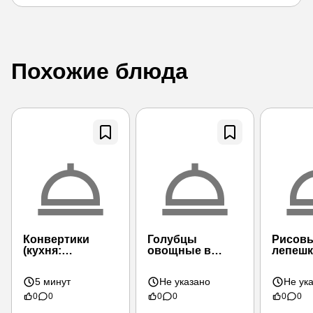
Похожие блюда
Конвертики
Голубцы
Рисов
(кухня:
овощные в
лепеш
индонезийская)
тесте
5 минут
Не указано
Не ук
0
0
0
0
0
0