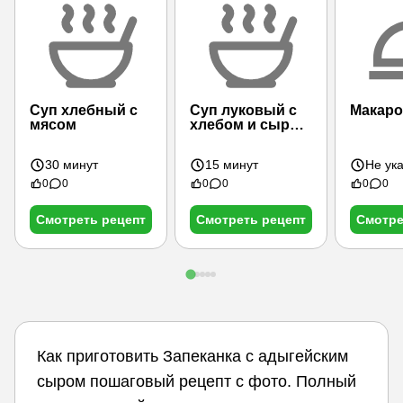
Суп хлебный с
Суп луковый с
Макаро
мясом
хлебом и сыром
(французская
кухня)
30 минут
15 минут
Не ук
0
0
0
0
0
0
Смотреть рецепт
Смотреть рецепт
Смотре
Как приготовить Запеканка с адыгейским
сыром пошаговый рецепт с фото. Полный